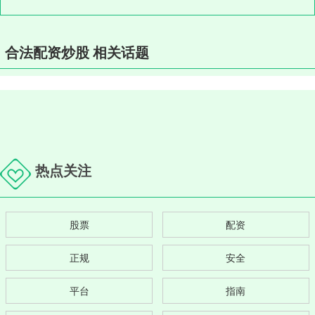
合法配资炒股 相关话题
热点关注
股票
配资
正规
安全
平台
指南