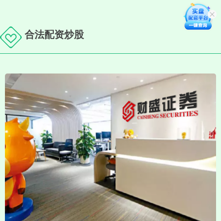
合法配资炒股