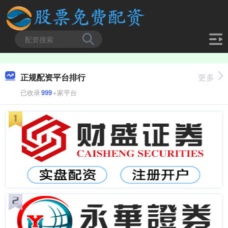
正规配资平台排行
更多
已收录
999
+家平台