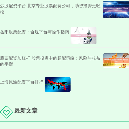
炒股配资平台 北京专业股票配资公司，助您投资更轻
松
岳阳股票配资：合规平台与操作指南
股票配资加杠杆 股票投资中的超配策略：风险与收益
的平衡
上海原油配资平台排行
最新文章