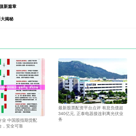
值新篇章
巧大揭秘
最新股票配资平台点评 有息负债超
340亿元, 正泰电器接连剥离光伏业
务
专业 中国股指期货配
台，安全可靠