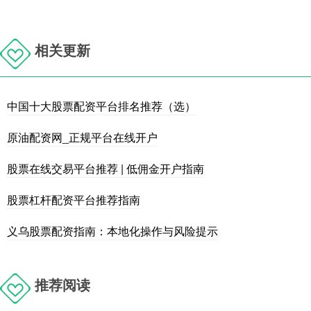
相关更新
中国十大股票配资平台排名推荐（选）
原油配资网_正规平台在线开户
股票在线交易平台推荐 | 低佣金开户指南
股票杠杆配资平台推荐指南
义乌股票配资指南：本地化操作与风险提示
推荐阅读