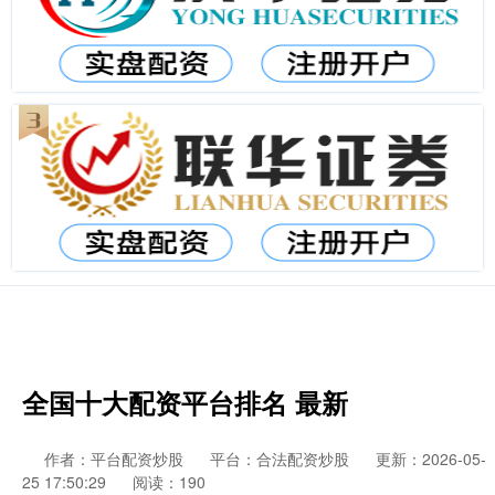
全国十大配资平台排名 最新
作者：平台配资炒股
平台：合法配资炒股
更新：2026-05-
25 17:50:29
阅读：190