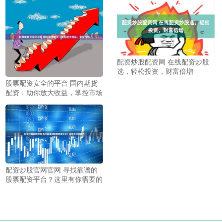
配资炒股配资网 在线配资炒股
选，轻松投资，财富倍增
股票配资安全的平台 国内期货
配资：助你放大收益，掌控市场
配资炒股官网官网 寻找靠谱的
股票配资平台？这里有你需要的