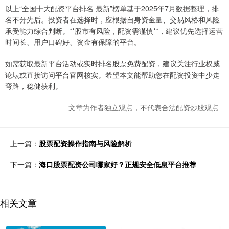
以上“全国十大配资平台排名 最新”榜单基于2025年7月数据整理，排
名不分先后。投资者在选择时，应根据自身资金量、交易风格和风险
承受能力综合判断。**股市有风险，配资需谨慎**，建议优先选择运营
时间长、用户口碑好、资金有保障的平台。
如需获取最新平台活动或实时排名股票免费配资，建议关注行业权威
论坛或直接访问平台官网核实。希望本文能帮助您在配资投资中少走
弯路，稳健获利。
文章为作者独立观点，不代表合法配资炒股观点
上一篇：
股票配资操作指南与风险解析
下一篇：
海口股票配资公司哪家好？正规安全低息平台推荐
相关文章